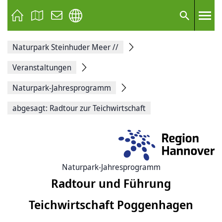
Seite
als
E-
Suche
Mail
versenden
Auf
Naturpark Steinhuder Meer
//
Facebook
teilen
Auf
Veranstaltungen
X
teilen
Naturpark-Jahresprogramm
Seitenlink
Kopieren
abgesagt: Radtour zur Teichwirtschaft
Seite
Drucken
Naturpark-Jahresprogramm
Radtour und Führung
Teichwirtschaft Poggenhagen