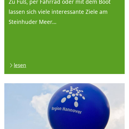
Zu Fuß, per Fahrrad oder mit dem Boot
lassen sich viele interessante Ziele am
Steinhuder Meer...
lesen