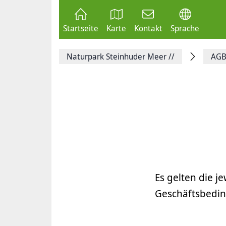
Zum
Seite
Inhalt
als
springen
E-
Zur
Mail
Startseite
Karte
Kontakt
Sprache
Hauptnavigation
versenden
springen
Auf
Facebook
Naturpark Steinhuder Meer
//
AG
teilen
Auf
X
teilen
Seitenlink
Kopieren
Seite
Drucken
Es gelten die 
Geschäftsbedi