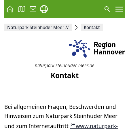
Seite
als
E-
Suche
Mail
versenden
Auf
Naturpark Steinhuder Meer
//
Kontakt
Facebook
teilen
Auf
X
teilen
Seitenlink
Kopieren
Seite
naturpark-steinhuder-meer.de
Drucken
Kontakt
Bei allgemeinen Fragen, Beschwerden und
Hinweisen zum Naturpark Steinhuder Meer
und zum Internetauftritt
www.naturpark-