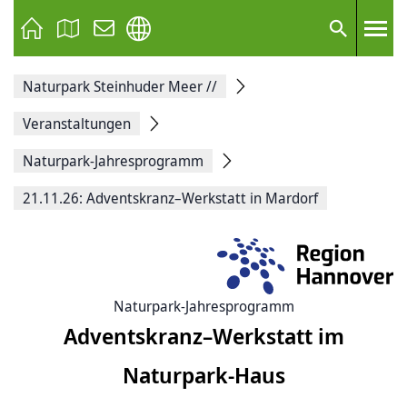
Seite
als
E-
Suche
Mail
versenden
Auf
Naturpark Steinhuder Meer
//
Facebook
teilen
Auf
Veranstaltungen
X
teilen
Naturpark-Jahresprogramm
Seitenlink
Kopieren
21.11.26: Adventskranz–Werkstatt in Mardorf
Seite
Drucken
Naturpark-Jahresprogramm
Adventskranz–Werkstatt im
Naturpark-Haus