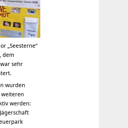
or „Seesterne“
g, dem
 war sehr
tert.
en wurden
 weiteren
ktiv werden:
Jägerschaft
teuerpark