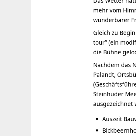
Das Wetter hatt
mehr vom Himmel
wunderbarer Fr
Gleich zu Begin
tour“ (ein modi
die Bühne gelo
Nachdem das Na
Palandt, Ortsbü
(Geschäftsführe
Steinhuder Mee
ausgezeichnet 
Auszeit Ba
Bickbeernho