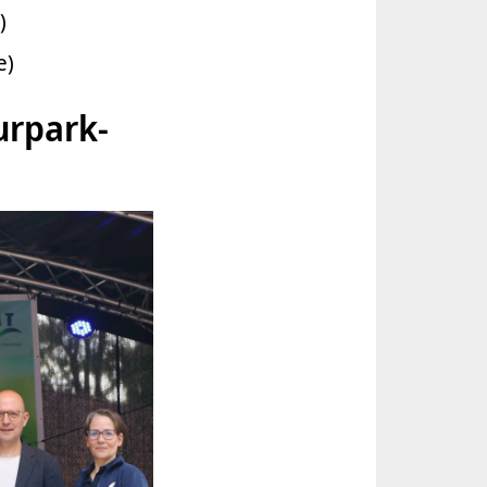
)
e)
urpark-