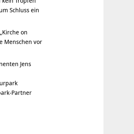
l kein Tropfen
zum Schluss ein
„Kirche on
ele Menschen vor
nenten Jens
turpark
park-Partner