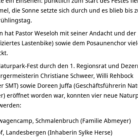
e ein Einsehen: pünktlich zum Start des Festes fie
, die Sonne setzte sich durch und es blieb bis 
ühlingstag.
n hat Pastor Weseloh mit seiner Andacht und der 
fiziertes Lastenbike) sowie dem Posaunenchor vi
ckt.
turpark-Fest durch den 1. Regionsrat und Dezer
rgermeisterin Christiane Schweer, Willi Rehbock
r SMT) sowie Doreen Juffa (Geschäftsführerin Na
r) eröffnet worden war, konnten vier neue Natur
werden:
uwagencamp, Schmalenbruch (Familie Abmeyer)
f, Landesbergen (Inhaberin Sylke Herse)