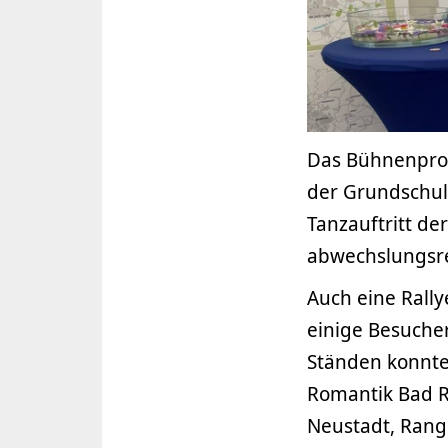
Das Bühnenprog
der Grundschul
Tanzauftritt de
abwechslungsre
Auch eine Ral
einige Besuche
Ständen konnten
Romantik Bad R
Neustadt, Rang