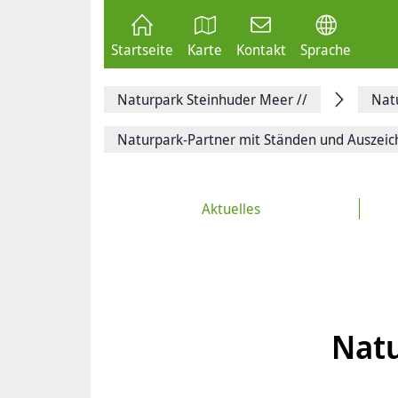
Zum
Seite
Inhalt
als
springen
E-
Zur
Mail
Startseite
Karte
Kontakt
Sprache
Hauptnavigation
versenden
springen
Auf
Facebook
Naturpark Steinhuder Meer
//
Nat
teilen
Auf
X
Naturpark-Partner mit Ständen und Auszei
teilen
Seitenlink
Kopieren
Seite
Aktuelles
Drucken
Natu