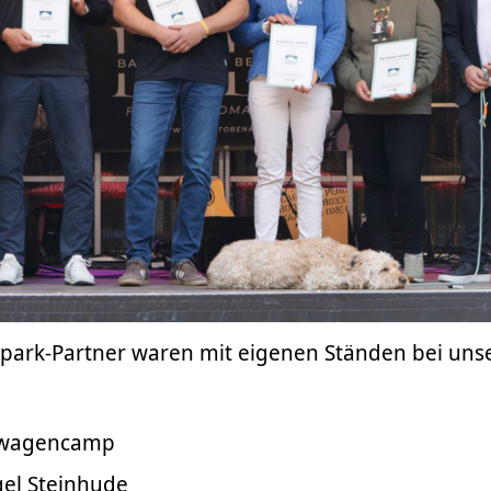
park-Partner waren mit eigenen Ständen bei uns
uwagencamp
el Steinhude