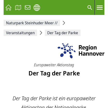
Seite
als
E-
Suche
Mail
versenden
Auf
Naturpark Steinhuder Meer
//
Facebook
teilen
Auf
Veranstaltungen
Der Tag der Parke
X
teilen
Seitenlink
Kopieren
Seite
Drucken
Europaweiter Aktionstag
Der Tag der Parke
Der Tag der Parke ist ein europaweiter
Aktionstag der Nationalparke,