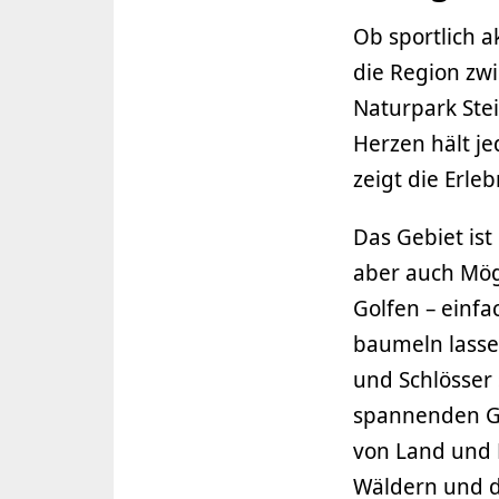
Ob sportlich a
die Region zw
Naturpark Ste
Herzen hält je
zeigt die Erle
Das Gebiet is
aber auch Mög
Golfen – einfa
baumeln lassen
und Schlösser
spannenden G
von Land und 
Wäldern und d