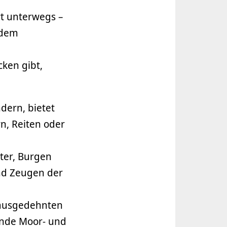
rt unterwegs –
 dem
cken gibt,
dern, bietet
n, Reiten oder
ster, Burgen
nd Zeugen der
n ausgedehnten
ende Moor- und