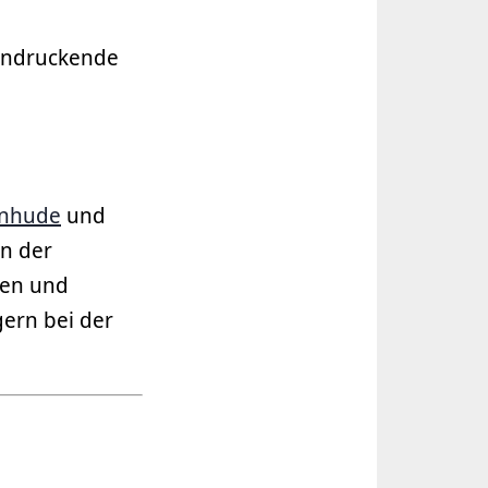
eindruckende
inhude
und
an der
nen und
gern bei der