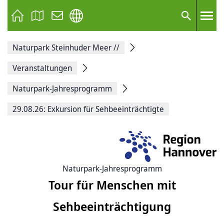
Seite
als
E-
Suche
Mail
versenden
Auf
Naturpark Steinhuder Meer
//
Facebook
teilen
Auf
Veranstaltungen
X
teilen
Naturpark-Jahresprogramm
Seitenlink
Kopieren
29.08.26: Exkursion für Sehbeeinträchtigte
Seite
Drucken
Naturpark-Jahresprogramm
Tour für Menschen mit
Sehbeeinträchtigung