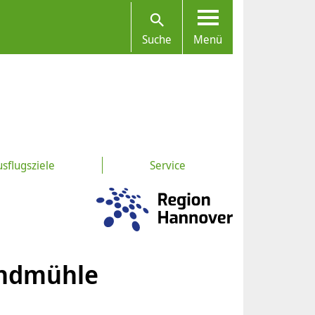
Suche
Menü
sflugsziele
Service
indmühle