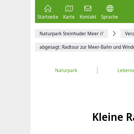
Zum
Seite
Inhalt
als
springen
E-
Zur
Mail
Startseite
Karte
Kontakt
Sprache
Hauptnavigation
versenden
springen
Auf
Facebook
Naturpark Steinhuder Meer
//
Ver
teilen
Auf
X
abgesagt: Radtour zur Meer-Bahn und Win
teilen
Seitenlink
Kopieren
Seite
Naturpark
Lebens
Drucken
Kleine 