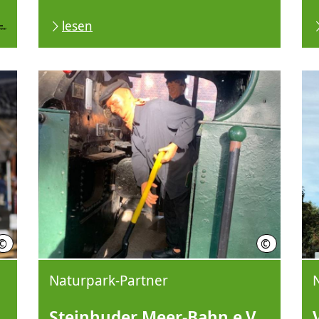
lesen
©
©
Nadja Mahjoub Fotografie
Nils Hoffm
Naturpark-Partner
Steinhuder Meer-Bahn e.V.