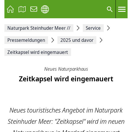
Seite
als
E-
Suche
Mail
versenden
Auf
Naturpark Steinhuder Meer
//
Service
Facebook
teilen
Auf
Pressemeldungen
2025 und davor
X
teilen
Zeitkapsel wird eingemauert
Seitenlink
Kopieren
Seite
Neues Naturparkhaus
Drucken
Zeitkapsel wird eingemauert
Neues touristisches Angebot im Naturpark
Steinhuder Meer: "Zeitkapsel" wird im neuen