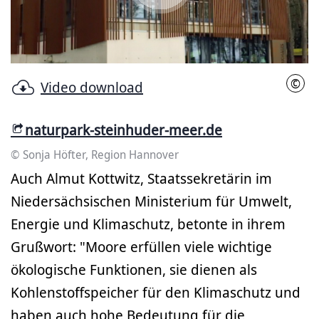
abspielen
©
Video download
Sonj
naturpark-steinhuder-meer.de
© Sonja Höfter, Region Hannover
Auch Almut Kottwitz, Staatssekretärin im
Niedersächsischen Ministerium für Umwelt,
Energie und Klimaschutz, betonte in ihrem
Grußwort: "Moore erfüllen viele wichtige
ökologische Funktionen, sie dienen als
Kohlenstoffspeicher für den Klimaschutz und
haben auch hohe Bedeutung für die