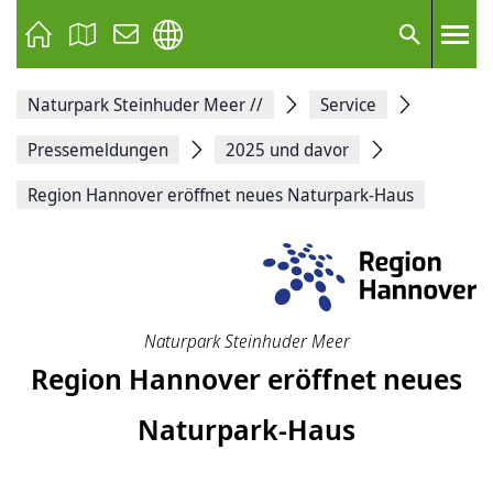
Seite
als
E-
Suche
Mail
versenden
Auf
Naturpark Steinhuder Meer
//
Service
Facebook
teilen
Auf
Pressemeldungen
2025 und davor
X
teilen
Region Hannover eröffnet neues Naturpark-Haus
Seitenlink
Kopieren
Seite
Drucken
Naturpark Steinhuder Meer
Region Hannover eröffnet neues
Naturpark-Haus