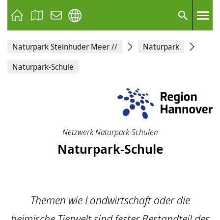
Seite
als
E-
Suche
Mail
versenden
Auf
Naturpark Steinhuder Meer
//
Naturpark
Facebook
teilen
Auf
Naturpark-Schule
X
teilen
Seitenlink
Kopieren
Seite
Drucken
Netzwerk Naturpark-Schulen
Naturpark-Schule
Themen wie Landwirtschaft oder die
heimische Tierwelt sind fester Bestandteil des