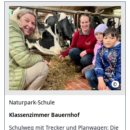
©
Region 
Naturpark-Schule
Klassenzimmer Bauernhof
Schulweg mit Trecker und Planwagen: Die