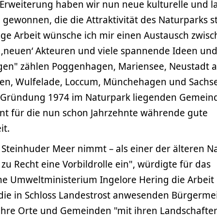
 Erweiterung haben wir nun neue kulturelle und l
 gewonnen, die die Attraktivität des Naturparks s
ige Arbeit wünsche ich mir einen Austausch zwis
 ‚neuen‘ Akteuren und viele spannende Ideen un
gen" zählen Poggenhagen, Mariensee, Neustadt a
en, Wulfelade, Loccum, Münchehagen und Sachs
er Gründung 1974 im Naturpark liegenden Gemein
nt für die nun schon Jahrzehnte währende gute
t.
Steinhuder Meer nimmt – als einer der älteren N
zu Recht eine Vorbildrolle ein", würdigte für das
he Umweltministerium Ingelore Hering die Arbeit
die in Schloss Landestrost anwesenden Bürgerme
ihre Orte und Gemeinden "mit ihren Landschafte