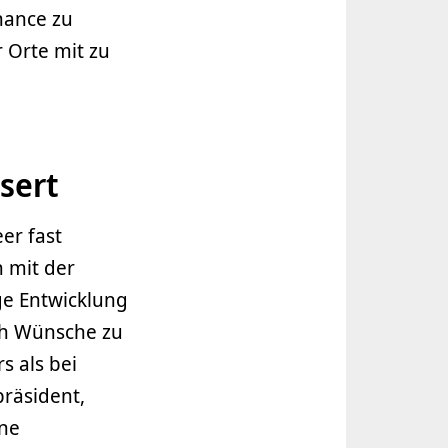
hance zu
 Orte mit zu
sert
er fast
n mit der
ge Entwicklung
ch Wünsche zu
s als bei
räsident,
ine