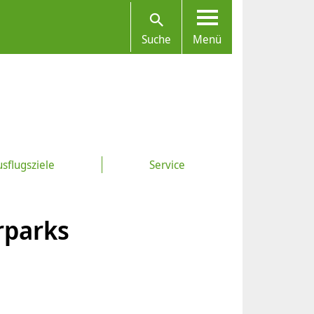
Suche
Menü
sflugsziele
Service
rparks