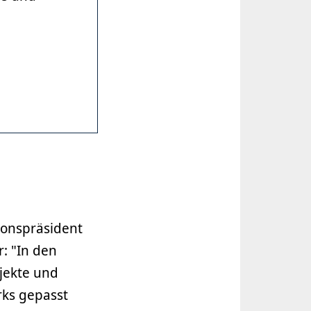
ionspräsident
: "In den
jekte und
rks gepasst