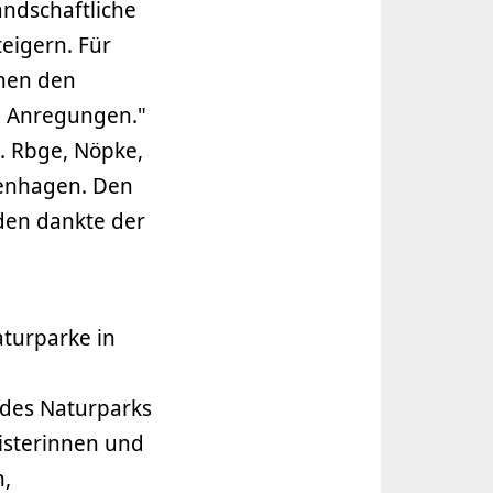
andschaftliche
teigern. Für
chen den
d Anregungen."
. Rbge, Nöpke,
enhagen. Den
den dankte der
aturparke in
 des Naturparks
isterinnen und
n,