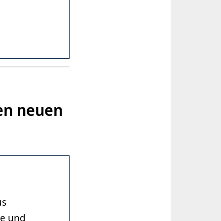
en neuen
us
ee und