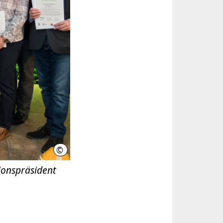
©
Ulrich Pucknat / Region Hannover
onspräsident