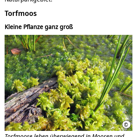
Torfmoos
Kleine Pflanze ganz groß
©
Kirs
Torfmoose leben überwiegend in Mooren und