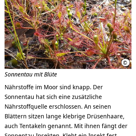
©
Regi
Sonnentau mit Blüte
Nährstoffe im Moor sind knapp. Der
Sonnentau hat sich eine zusätzliche
Nährstoffquelle erschlossen. An seinen
Blättern sitzen lange klebrige Drüsenhaare,
auch Tentakeln genannt. Mit ihnen fängt der
Sonnentau Insekten. Klebt ein Insekt fest,