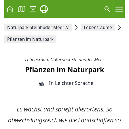
Seite
als
E-
Suche
Mail
versenden
Auf
Naturpark Steinhuder Meer
//
Lebensräume
Facebook
teilen
Auf
Pflanzen im Naturpark
X
teilen
Seitenlink
Kopieren
Lebensraum Naturpark Steinhuder Meer
Seite
Pflanzen im Naturpark
Drucken
In Leichter Sprache
Es wächst und sprießt allerortens. So
abwechslungsreich wie die Landschaften so