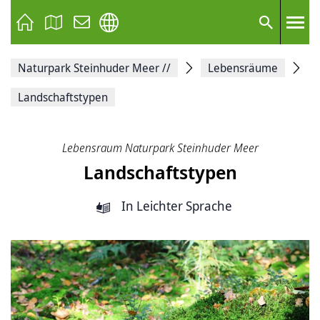
Seite
als
E-
Suche
Mail
versenden
Auf
Naturpark Steinhuder Meer
//
Lebensräume
Facebook
teilen
Auf
Landschaftstypen
X
teilen
Seitenlink
Kopieren
Lebensraum Naturpark Steinhuder Meer
Seite
Landschaftstypen
Drucken
In Leichter Sprache