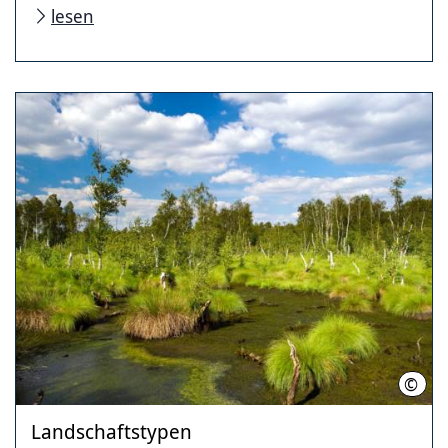
lesen
©
Bern
Landschaftstypen