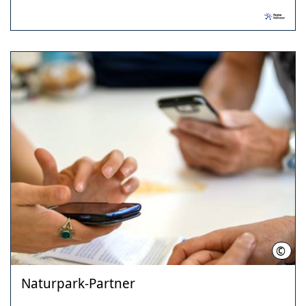
©
Regi
Naturpark-Partner