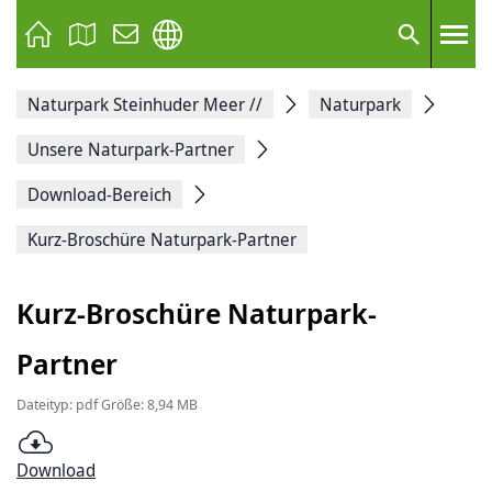
Seite
als
E-
Suche
Mail
versenden
Auf
Naturpark Steinhuder Meer
//
Naturpark
Facebook
teilen
Auf
Unsere Naturpark-Partner
X
teilen
Download-Bereich
Seitenlink
Kopieren
Kurz-Broschüre Naturpark-Partner
Seite
Drucken
Kurz-Broschüre Naturpark-
Partner
Dateityp: pdf Größe: 8,94 MB
Download