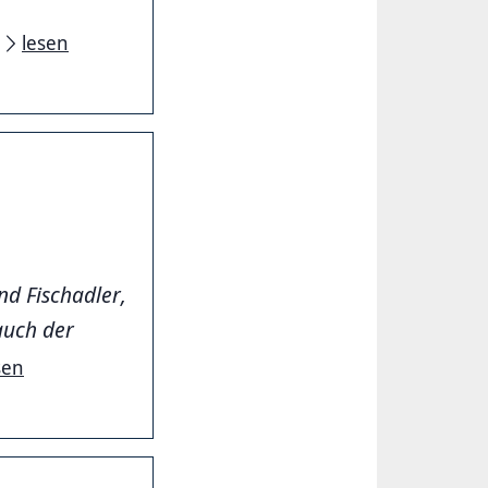
lesen
nd Fischadler,
auch der
sen